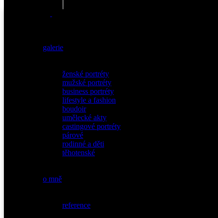
galerie
ženské portréty
mužské portréty
business portréty
lifestyle a fashion
boudoir
umělecké akty
castingové portréty
párové
rodinné a děti
těhotenské
o mně
reference