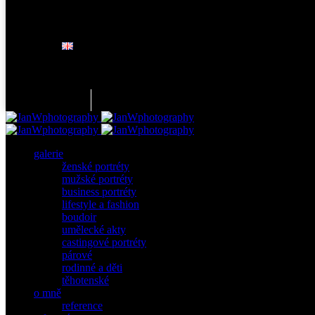
galerie
ženské portréty
mužské portréty
business portréty
lifestyle a fashion
boudoir
umělecké akty
castingové portréty
párové
rodinné a děti
těhotenské
o mně
reference