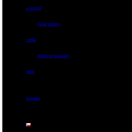
o focení
časté dotazy
ceník
dárkové poukazy
blog
kontakt