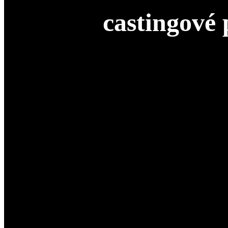
castingové 
Dobrý herecký nebo castingový portrét
je víc než jen fotografie. 
nezachycují pouze podobu, ale také charakter, energii a autenticitu, dí
Každý herec je jiný
a jeho fotografie by to měly odrážet. Pokud hledá
Profesionální herecké a castingové portréty
v Praze jsou určené h
databáze, profily u agentur, portfolio, webové stránky nebo osob
výraz a přítomnost před fotoaparátem.