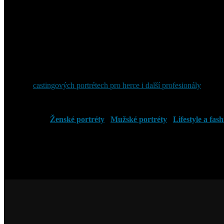
Ať už si budujete portfolio, aktualizujete profil u agentury nebo se p
které vám pomohou udělat silný první dojem.
Focení lze přizpůsobit různým profesním potřebám. Detailní herecké p
rámováním, oblečením, náladou a různými stránkami osobnosti. Společně
Fotografie mohou působit přirozeně a neutrálně nebo získat výraznější
Castingové portréty nejsou určené pouze hercům. Využijí je také hudebn
článku o
castingových portrétech pro herce i další profesionály
a o tom
Během focení vás vedu při práci s výrazem, držením těla a drobnými 
Další galerie:
Ženské portréty
|
Mužské portréty
|
Lifestyle a fas