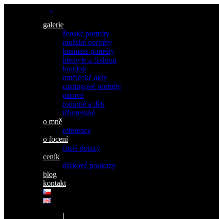
galerie
ženské portréty
mužské portréty
business portréty
lifestyle a fashion
boudoir
umělecké akty
castingové portréty
párové
rodinné a děti
těhotenské
o mně
reference
o focení
časté dotazy
ceník
dárkové poukazy
blog
kontakt