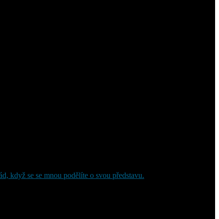
ntury s vaší osobností. Ty nejlepší herecké a castingové portréty
ád, když se se mnou podělíte o svou představu.
nálům, kteří potřebují
fotografie pro castingy, castingové
 fotografie, které jasně a bezprostředně ukážou váš vzhled, osobnost,