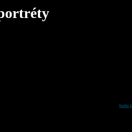
portréty
Často představuje první setkání castingového režiséra, produkce nebo age
ky kterým si vás lidé zapamatují.
te portréty, které zachytí vaši osobnost a zanechají silný dojem,
budu r
ercům, moderátorům, zpěvákům, tanečníkům, modelům a dalším profesio
ní prezentaci
. Cílem není pouze vytvořit technicky kvalitní portrét, ale