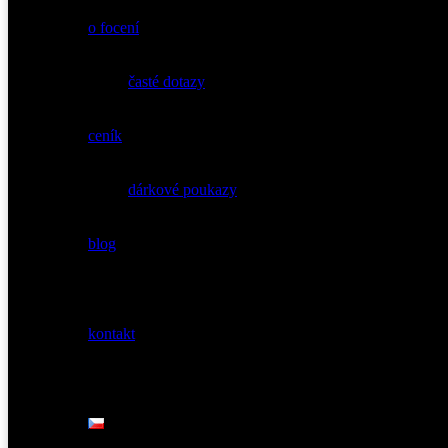
o focení
časté dotazy
ceník
dárkové poukazy
blog
kontakt