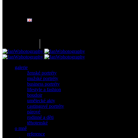
galerie
ženské portréty
mužské portréty
business portréty
lifestyle a fashion
boudoir
umělecké akty
castingové portréty
párové
rodinné a děti
těhotenské
o mně
reference