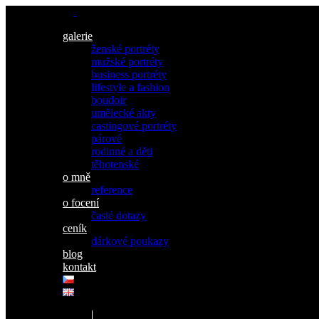
galerie
ženské portréty
mužské portréty
business portréty
lifestyle a fashion
boudoir
umělecké akty
castingové portréty
párové
rodinné a děti
těhotenské
o mně
reference
o focení
časté dotazy
ceník
dárkové poukazy
blog
kontakt