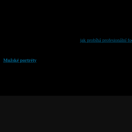
 sourozence i samostatné portréty jednotlivých dětí. Výsledkem tak může
ebo výrazněji podle vaší rodiny a atmosféry, kterou chcete zachytit. D
 Pracuji s pohybem, komunikací a přirozenou interakcí, aby fotografie
a. Více informací najdete na stránce o tom,
jak probíhá profesionální fo
valy přirozené výrazy, osobitost a vztahy mezi lidmi na fotografiích.
|
Mužské portréty