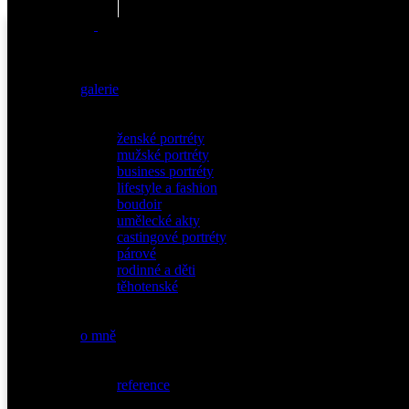
galerie
ženské portréty
mužské portréty
business portréty
lifestyle a fashion
boudoir
umělecké akty
castingové portréty
párové
rodinné a děti
těhotenské
o mně
reference