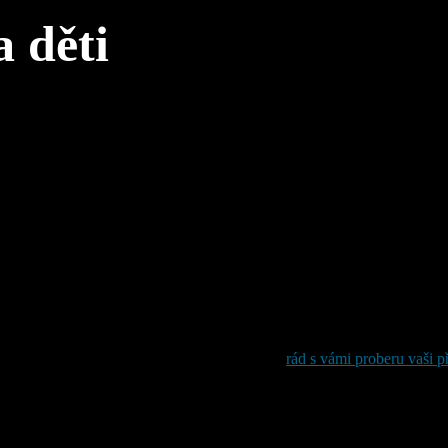
a děti
ani pečlivě připravených pózách.
Jsou o vztazích, blízkosti a okamži
čně prožité chvíle.
jete přirozené a autentické rodinné fotografie,
rád s vámi proberu vaši p
 uchovat
přirozené a nadčasové vzpomínky na společné chvíle
. Ať u
působím vám, vašim dětem i tomu, v čem se budete cítit dobře. Cílem je 